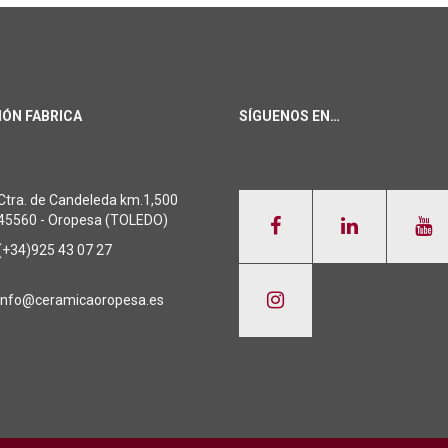
IÓN FABRICA
SÍGUENOS EN…
Ctra. de Candeleda km.1,500
45560 - Oropesa (TOLEDO)
(+34)925 43 07 27
info@ceramicaoropesa.es