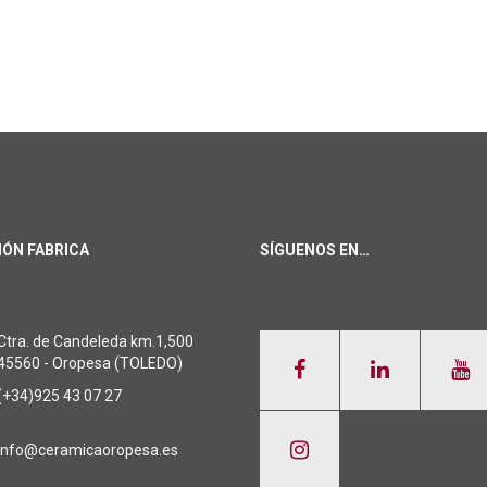
IÓN FABRICA
SÍGUENOS EN…
Ctra. de Candeleda km.1,500
45560 - Oropesa (TOLEDO)
(+34)925 43 07 27
info@ceramicaoropesa.es