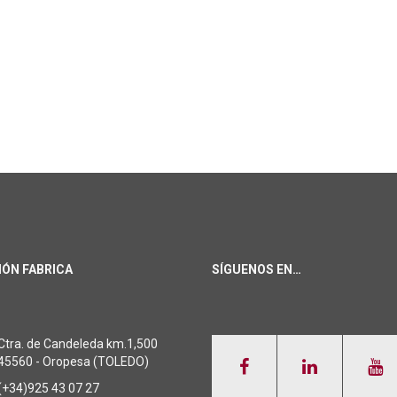
IÓN FABRICA
SÍGUENOS EN…
Ctra. de Candeleda km.1,500
45560 - Oropesa (TOLEDO)
(+34)925 43 07 27