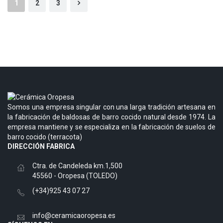
Paginación
Página
Página
Página
Página
1
2
3
de
siguiente
entradas
Somos una empresa singular con una larga tradición artesana en
la fabricación de baldosas de barro cocido natural desde 1974. La
empresa mantiene y se especializa en la fabricación de suelos de
barro cocido (terracota)
DIRECCIÓN FABRICA
Ctra. de Candeleda km.1,500
45560 - Oropesa (TOLEDO)
(+34)925 43 07 27
info@ceramicaoropesa.es