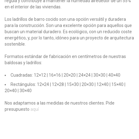
regula y contribuye a mantener la humedad alrededor de un 55%
en el interior de las viviendas.
Los ladrillos de barro cocido son una opción versátil y duradera
para la construcción. Son una excelente opción para aquellos que
buscan un material duradero. Es ecológico, con un reducido coste
energético, y, por lo tanto, idóneo para un proyecto de arquitectura
sostenible.
Formatos estándar de fabricación en centímetros de nuestras
baldosas y ladrillos:
Cuadradas: 12×12 | 16×16 | 20×20 | 24×24 | 30×30 | 40×40
Rectángulos: 12×24 | 12×28 | 15×30 | 20×30 | 12×40 | 15×40 |
20×40 | 30×40
Nos adaptamos a las medidas de nuestros clientes. Pide
presupuesto
aquí